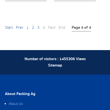
Page 4 of 4
Start
Prev
1
2
3
4
Next
End
Number of visitors :
1455306
Views
Sitemap
About Packing Ag
About Us