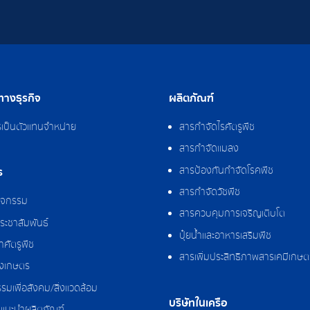
างธุรกิจ
ผลิตภัณฑ์
รเป็นตัวแทนจำหน่าย
สารกำจัดไรศัตรูพืช
สารกำจัดแมลง
สารป้องกันกำจัดโรคพืช
ร
สารกำจัดวัชพืช
กิจกรรม
สารควบคุมการเจริญเติบโต
ระชาสัมพันธ์
ปุ๋ยน้ำและอาหารเสริมพืช
ศัตรูพืช
สารเพิ่มประสิทธิภาพสารเคมีเกษต
งเกษตร
รมเพื่อสังคม/สิ่งแวดล้อม
บริษัทในเครือ