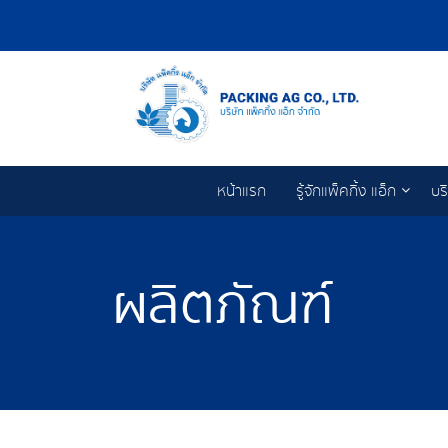
หน้าแรก
รู้จักแพ็คกิ้ง แอ็ก
บร
ผลิตภัณฑ์