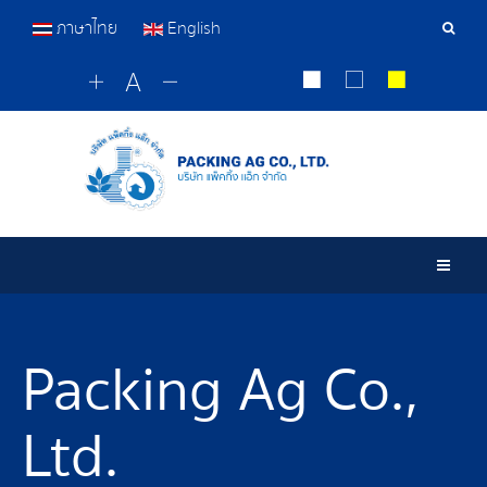
ภาษาไทย
English
Sear
Tools
Togg
Packing Ag Co.,
Ltd.