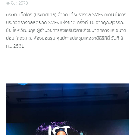
ฮิต: 2573
บริษัท แอ็กโกร (ประเทศไทย) จำกัด ได้รับรางวัล SMEs ดีเด่น ในการ
ประกวดรางวัลสุดยอด SMEs แห่งชาติ ครั้งที่ 10 จากคุณสุวรรณ
ชัย โลหะวัฒนกุล ผู้อำนวยการส่งเสริมวิสาหกิจขนาดกลางและขนาด
ย่อม (สสว.) ณ ห้องบอลรูม ศูนย์การประชุมแห่งชาติสิริกิติ์ วันที่ 8
ก.ย.2561