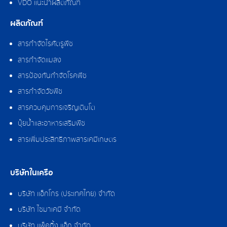
VDO แนะนำผลิตภัณฑ์
ผลิตภัณฑ์
สารกำจัดไรศัตรูพืช
สารกำจัดแมลง
สารป้องกันกำจัดโรคพืช
สารกำจัดวัชพืช
สารควบคุมการเจริญเติบโต
ปุ๋ยน้ำและอาหารเสริมพืช
สารเพิ่มประสิทธิภาพสารเคมีเกษตร
บริษัทในเครือ
บริษัท แอ็กโกร (ประเทศไทย) จำกัด
บริษัท ไซมาเคมี จำกัด
บริษัท แพ็คกิ้ง แอ็ก จำกัด