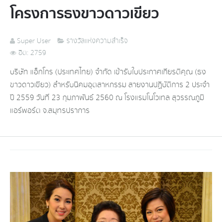
โครงการธงขาวดาวเขียว
Super User
รางวัลแห่งความสำเร็จ
ฮิต: 2759
บริษัท แอ็กโกร (ประเทศไทย) จำกัด เข้ารับใบประกาศเกียรติคุณ (ธง
ขาวดาวเขียว) สำหรับนิคมอุตสาหกรรม สายงานปฏิบัติการ 2 ประจำ
ปี 2559 วันที่ 23 กุมภาพันธ์ 2560 ณ โรงแรมโนโวเทล สุวรรณภูมิ
แอร์พอร์ต จ.สมุทรปราการ