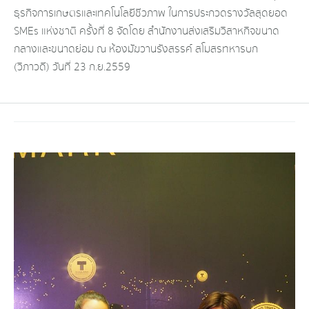
ธุรกิจการเกษตรและเทคโนโลยีชีวภาพ ในการประกวดรางวัลสุดยอด
SMEs แห่งชาติ ครั้งที่ 8 จัดโดย สำนักงานส่งเสริมวิสาหกิจขนาด
กลางและขนาดย่อม ณ ห้องมัฆวานรังสรรค์ สโมสรทหารบก
(วิภาวดี) วันที่ 23 ก.ย.2559