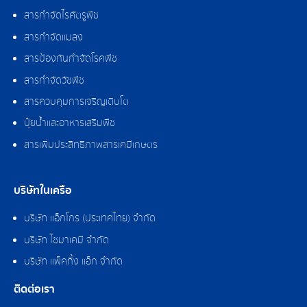
สารกำจัดไรศัตรูพืช
สารกำจัดแมลง
สารป้องกันกำจัดโรคพืช
สารกำจัดวัชพืช
สารควบคุมการเจริญเติบโต
ปุ๋ยน้ำและอาหารเสริมพืช
สารเพิ่มประสิทธิภาพสารเคมีเกษตร
บริษัทในเครือ
บริษัท แอ็กโกร (ประเทศไทย) จำกัด
บริษัท ไซมาเคมี จำกัด
บริษัท แพ็คกิ้ง แอ็ก จำกัด
ติดต่อเรา