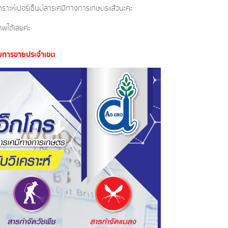
คร
าะห์เปอร์เซ็นต์สารเคมีทางก
ารเกษตรแล้วนะคะ
พได้เลยค่ะ
ริมการขาย
ประจำเขต