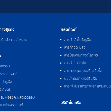
างธุรกิจ
ผลิตภัณฑ์
รเป็นตัวแทนจำหน่าย
สารกำจัดไรศัตรูพืช
สารกำจัดแมลง
สารป้องกันกำจัดโรคพืช
ร
สารกำจัดวัชพืช
กิจกรรม
สารควบคุมการเจริญเติบโต
ระชาสัมพันธ์
ปุ๋ยน้ำและอาหารเสริมพืช
ศัตรูพืช
สารเพิ่มประสิทธิภาพสารเคมีเกษต
งเกษตร
รมเพื่อสังคม/สิ่งแวดล้อม
บริษัทในเครือ
แนะนำผลิตภัณฑ์