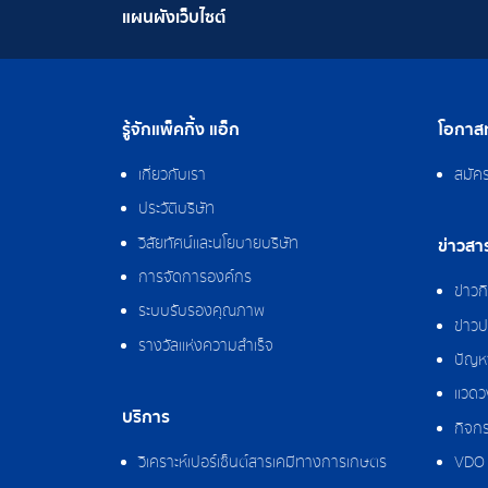
แผนผังเว็บไซต์
รู้จักแพ็คกิ้ง แอ็ก
โอกาสท
เกี่ยวกับเรา
สมัค
ประวัติบริษัท
วิสัยทัศน์และนโยบายบริษัท
ข่าวสา
การจัดการองค์กร
ข่าว
ระบบรับรองคุณภาพ
ข่าวป
รางวัลแห่งความสำเร็จ
ปัญหา
แวดว
บริการ
กิจกร
วิเคราะห์เปอร์เซ็นต์สารเคมีทางการเกษตร
VDO 