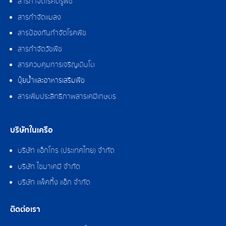
สารกำจัดไรศัตรูพืช
สารกำจัดแมลง
สารป้องกันกำจัดโรคพืช
สารกำจัดวัชพืช
สารควบคุมการเจริญเติบโต
ปุ๋ยน้ำและอาหารเสริมพืช
สารเพิ่มประสิทธิภาพสารเคมีเกษตร
บริษัทในเครือ
บริษัท แอ็กโกร (ประเทศไทย) จำกัด
บริษัท ไซมาเคมี จำกัด
บริษัท แพ็คกิ้ง แอ็ก จำกัด
ติดต่อเรา