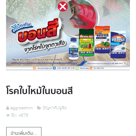
โรคใบไหม้ในบอนสี
aggroadmin
ปัญหาศัตรูพืช
ฮิต: 4878
อ่านเพิ่มเติม...