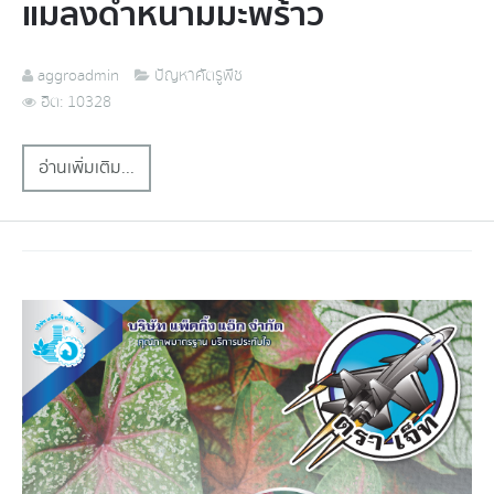
แมลงดำหนามมะพร้าว
aggroadmin
ปัญหาศัตรูพืช
ฮิต: 10328
อ่านเพิ่มเติม...