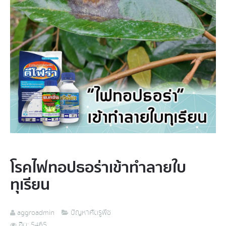
โรคไฟทอปธอร่า​เข้าทำลายใบ
ทุเรียน​
aggroadmin
ปัญหาศัตรูพืช
ฮิต: 5465