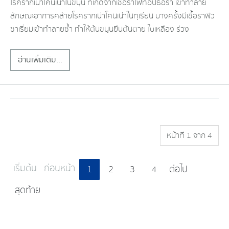
โรครากเน่า​โคน​เน่า​ในขนุน​ ที่เกิดจากเชื้อราไฟท็อปธอร่า​ เข้าทำลาย​
ลักษณะ​อาการคล้ายโรครากเน่า​โคน​เน่า​ในทุเรียน​ บางครั้งมีเชื้อราฟิว
ซา​เรี่ยม​เข้าทำลายซ้ำ​ ทำให้ต้นขนุนยืนต้นตาย​ ใบเหลือง​ ร่วง
อ่านเพิ่มเติม...
หน้าที่ 1 จาก 4
เริ่มต้น
ก่อนหน้า
1
2
3
4
ต่อไป
สุดท้าย