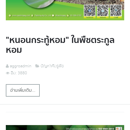
"หนอนกระทู้หอม" ในพืชตระกูล
หอม
aggroadmin
ปัญหาศัตรูพืช
ฮิต: 3880
อ่านเพิ่มเติม...