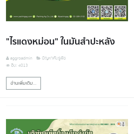
"ไรแดงหม่อน" ในมันสำปะหลัง
aggroadmin
ปัญหาศัตรูพืช
ฮิต: 4013
อ่านเพิ่มเติม...