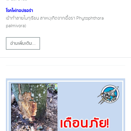
โรคไฟทอปธอร่า​
เข้าทำลายใบทุเรียน​ สาเหตุ​เกิดจากเชื้อรา​ Phytophthora
palmivora)​
อ่านเพิ่มเติม...