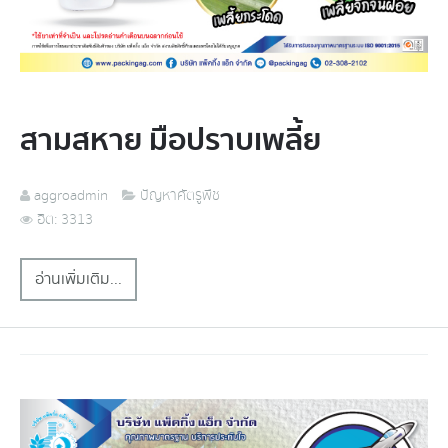
สามสหาย มือปราบเพลี้ย
aggroadmin
ปัญหาศัตรูพืช
ฮิต: 3313
อ่านเพิ่มเติม...