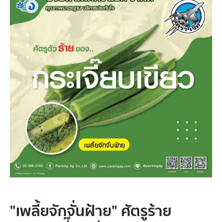
"เพลี้ยจักจั่นฝ้าย" ศัตรูร้าย