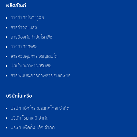
ผลิตภัณฑ์
สารกำจัดไรศัตรูพืช
สารกำจัดแมลง
สารป้องกันกำจัดโรคพืช
สารกำจัดวัชพืช
สารควบคุมการเจริญเติบโต
ปุ๋ยน้ำและอาหารเสริมพืช
สารเพิ่มประสิทธิภาพสารเคมีเกษตร
บริษัทในเครือ
บริษัท แอ็กโกร (ประเทศไทย) จำกัด
บริษัท ไซมาเคมี จำกัด
บริษัท แพ็คกิ้ง แอ็ก จำกัด