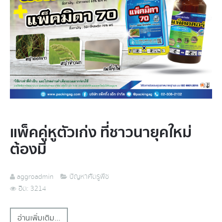
แพ็คคู่หูตัวเก่ง ที่ชาวนายุคใหม่
ต้องมี
aggroadmin
ปัญหาศัตรูพืช
ฮิต: 3214
อ่านเพิ่มเติม...