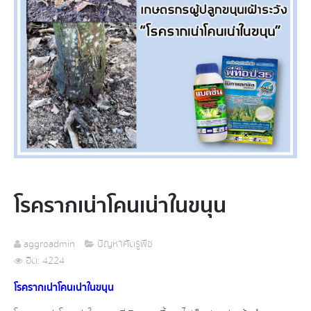
โรครากเน่า​โคน​เน่า​ในขนุน
aggroadmin
ปัญหาศัตรูพืช
ฮิต: 4224
โรครากเน่า​โคน​เน่า​ในขนุน