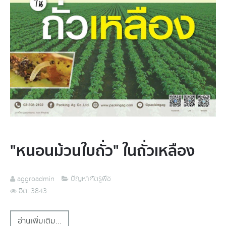
"หนอนม้วนใบถั่ว" ในถั่วเหลือง
aggroadmin
ปัญหาศัตรูพืช
ฮิต: 3843
อ่านเพิ่มเติม...