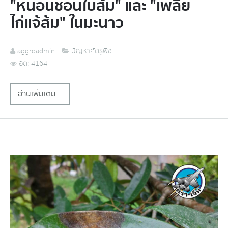
"หนอนชอนใบส้ม" และ "เพลี้ย
ไก่แจ้ส้ม" ในมะนาว
aggroadmin
ปัญหาศัตรูพืช
ฮิต: 4164
อ่านเพิ่มเติม...