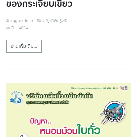
ของกระเจี๊ยบเขียว
aggroadmin
ปัญหาศัตรูพืช
ฮิต: 4014
อ่านเพิ่มเติม...