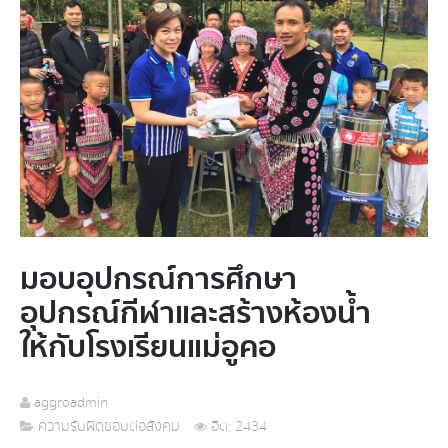
มอบอุปกรณ์การศึกษา
อุปกรณ์กีฬาและสร้างห้องน้ำ
ให้กับโรงเรียนแม่อูคอ
aggroadmin
ความรับผิดชอบต่อสังคม
ฮิต: 2434