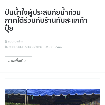
ปันน้ำใจผู้ประสบภัยน้ำท่วม
ภาคใต้ร่วมกับร้านทับสะแกค้า
ปุ๋ย
aggroadmin
ความรับผิดชอบต่อสังคม
ฮิต: 2447
อ่านเพิ่มเติม...