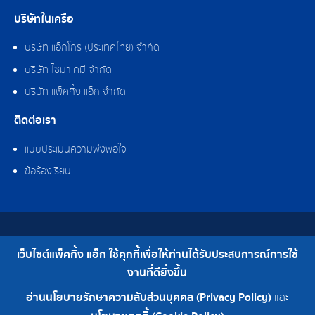
บริษัทในเครือ
บริษัท แอ็กโกร (ประเทศไทย) จำกัด
บริษัท ไซมาเคมี จำกัด
บริษัท แพ็คกิ้ง แอ็ก จำกัด
ติดต่อเรา
แบบประเมินความพึงพอใจ
ข้อร้องเรียน
สงวนลิขสิทธิ์ © 2562 บริษัท แพ็คกิ้ง แอ็ก จำกัด
เว็บไซต์แพ็คกิ้ง แอ็ก ใช้คุกกี้เพื่อให้ท่านได้รับประสบการณ์การใช้
เบอร์โทร : 0-2308-2102 | โทรสาร : 0-2308-2487
งานที่ดียิ่งขึ้น
อ่านนโยบายรักษาความลับส่วนบุคคล (Privacy Policy)
และ
0-2308-2102
โรงงาน 0-2324-0515-6