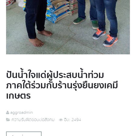
ปันน้ำใจแด่ผู้ประสบน้ำท่วม
ภาคใต้ร่วมกับร้านรุ่งยืนยงเคมี
เกษตร
aggroadmin
ความรับผิดชอบต่อสังคม
ฮิต: 2494