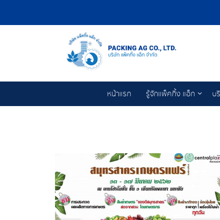
หน้าแรก
รู้จักแพ็คกิ้ง แอ็ก
บร