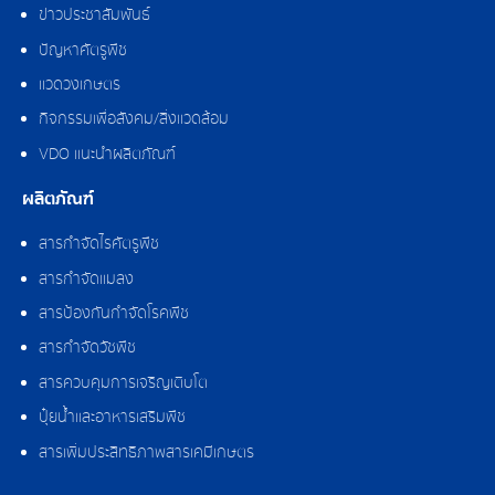
ข่าวประชาสัมพันธ์
ปัญหาศัตรูพืช
แวดวงเกษตร
กิจกรรมเพื่อสังคม/สิ่งแวดล้อม
VDO แนะนำผลิตภัณฑ์
ผลิตภัณฑ์
สารกำจัดไรศัตรูพืช
สารกำจัดแมลง
สารป้องกันกำจัดโรคพืช
สารกำจัดวัชพืช
สารควบคุมการเจริญเติบโต
ปุ๋ยน้ำและอาหารเสริมพืช
สารเพิ่มประสิทธิภาพสารเคมีเกษตร