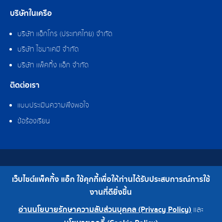
บริษัทในเครือ
บริษัท แอ็กโกร (ประเทศไทย) จำกัด
บริษัท ไซมาเคมี จำกัด
บริษัท แพ็คกิ้ง แอ็ก จำกัด
ติดต่อเรา
แบบประเมินความพึงพอใจ
ข้อร้องเรียน
สงวนลิขสิทธิ์ © 2562 บริษัท แพ็คกิ้ง แอ็ก จำกัด
เว็บไซต์แพ็คกิ้ง แอ็ก ใช้คุกกี้เพื่อให้ท่านได้รับประสบการณ์การใช้
เบอร์โทร : 0-2308-2102 | โทรสาร : 0-2308-2487
งานที่ดียิ่งขึ้น
อ่านนโยบายรักษาความลับส่วนบุคคล (Privacy Policy)
และ
0-2308-2102
โรงงาน 0-2324-0515-6