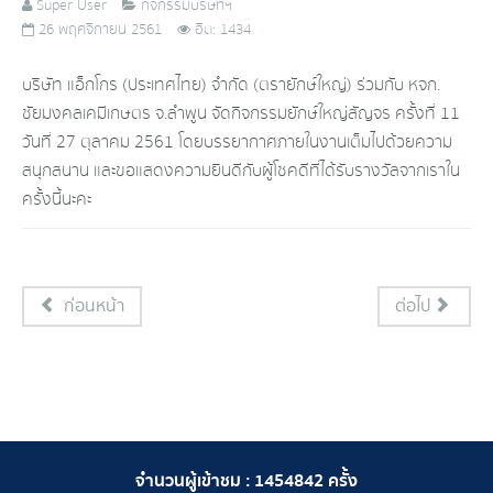
Super User
กิจกรรมบริษัทฯ
26 พฤศจิกายน 2561
ฮิต: 1434
บริษัท แอ็กโกร (ประเทศไทย) จำกัด (ตรายักษ์ใหญ่) ร่วมกับ หจก.
ชัยมงคลเคมีเกษตร จ.ลำพูน จัดกิจกรรมยักษ์ใหญ่สัญจร ครั้งที่ 11
วันที่ 27 ตุลาคม 2561 โดยบรรยากาศภายในงานเต็มไปด้วยความ
สนุกสนาน และขอแสดงความยินดีกับผู้โชคดีที่ได้รับรางวัลจากเราใน
ครั้งนี้นะคะ
ก่อนหน้า
ต่อไป
จำนวนผู้เข้าชม :
1454842
ครั้ง