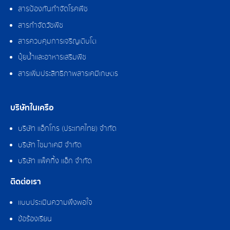
สารป้องกันกำจัดโรคพืช
สารกำจัดวัชพืช
สารควบคุมการเจริญเติบโต
ปุ๋ยน้ำและอาหารเสริมพืช
สารเพิ่มประสิทธิภาพสารเคมีเกษตร
บริษัทในเครือ
บริษัท แอ็กโกร (ประเทศไทย) จำกัด
บริษัท ไซมาเคมี จำกัด
บริษัท แพ็คกิ้ง แอ็ก จำกัด
ติดต่อเรา
แบบประเมินความพึงพอใจ
ข้อร้องเรียน