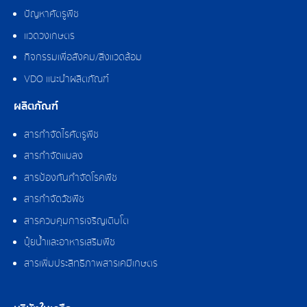
ปัญหาศัตรูพืช
แวดวงเกษตร
กิจกรรมเพื่อสังคม/สิ่งแวดล้อม
VDO แนะนำผลิตภัณฑ์
ผลิตภัณฑ์
สารกำจัดไรศัตรูพืช
สารกำจัดแมลง
สารป้องกันกำจัดโรคพืช
สารกำจัดวัชพืช
สารควบคุมการเจริญเติบโต
ปุ๋ยน้ำและอาหารเสริมพืช
สารเพิ่มประสิทธิภาพสารเคมีเกษตร