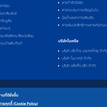
สารกำจัดวัชพืช
กิจกรรม
สารควบคุมการเจริญเติบโต
ระชาสัมพันธ์
ปุ๋ยน้ำและอาหารเสริมพืช
ศัตรูพืช
สารเพิ่มประสิทธิภาพสารเคมีเกษต
งเกษตร
รมเพื่อสังคม/สิ่งแวดล้อม
บริษัทในเครือ
แนะนำผลิตภัณฑ์
บริษัท แอ็กโกร (ประเทศไทย) จำกั
บริษัท ไซมาเคมี จำกัด
บริษัท แพ็คกิ้ง แอ็ก จำกัด
ที่ดียิ่งขึ้น
โรงงาน
ายคุกกี้ (Cookie Policy)