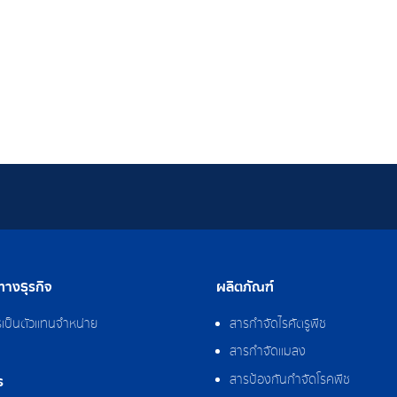
างธุรกิจ
ผลิตภัณฑ์
รเป็นตัวแทนจำหน่าย
สารกำจัดไรศัตรูพืช
สารกำจัดแมลง
สารป้องกันกำจัดโรคพืช
ร