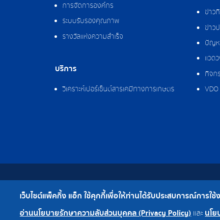
การจัดการองค์กร
ข่าว
ระบบรับรองคุณภาพ
ข่าวป
รางวัลแห่งความสำเร็จ
ปัญหา
แวดว
บริการ
กิจกร
วิเคราะห์เปอร์เซ็นต์สารเคมีทางการเกษตร
VDO 
สงวนลิขสิทธิ์ © 2562 บริษัท แพ็คกิ้ง แอ็ก จำกัด
เว็บไซต์แพ็คกิ้ง แอ็ก ใช้คุกกี้เพื่อให้ท่านได้รับประสบการณ์การใช้งาน
เบอร์โทร : 0-2308-2102 | โทรสาร : 0-2308-2487
อ่านนโยบายรักษาความลับส่วนบุคคล (Privacy Policy)
นโยบ
และ