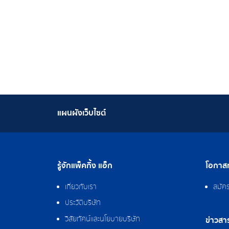
แผนผังเว็บไซต์
รู้จักแพ็คกิ้ง แอ็ก
โอกาสท
เกี่ยวกับเรา
สมัค
ประวัติบริษัท
วิสัยทัศน์และนโยบายบริษัท
ข่าวสา