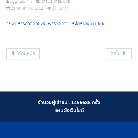
aggroadmin
ข่าวประชาสัมพันธ์
29 พฤษภาคม 2562
ฮิต: 2777
วิธีพ่นสารกำจัดวัชพืช พาราควอตและไกลโฟเซต Click
ก่อนหน้า
ต่อไป
จำนวนผู้เข้าชม :
1456688
ครั้ง
แผนผังเว็บไซต์