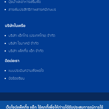
ปุ๋ยน้ำและอาหารเสริมพืช
สารเพิ่มประสิทธิภาพสารเคมีเกษตร
บริษัทในเครือ
บริษัท แอ็กโกร (ประเทศไทย) จำกัด
บริษัท ไซมาเคมี จำกัด
บริษัท แพ็คกิ้ง แอ็ก จำกัด
ติดต่อเรา
แบบประเมินความพึงพอใจ
ข้อร้องเรียน
สงวนลิขสิทธิ์ © 2562 บริษัท แพ็คกิ้ง แอ็ก จำกัด
เว็บไซต์แพ็คกิ้ง แอ็ก ใช้คุกกี้เพื่อให้ท่านได้รับประสบการณ์การใช้